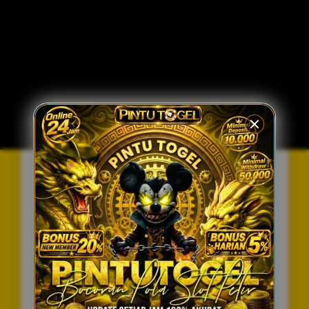
INFORMASI
TERUPDATE
PINTUTOGEL
Penilaian Pengguna
99.999.787
Minimal Deposit
Rp. 10.000
Minimal Withdraw
Rp. 50.000
Minimal
200 Perak Semua Jenis
Betting
Toto Macau