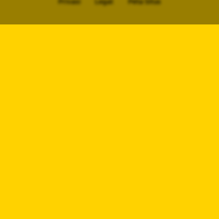
Privasi
Legal
Peta Situs