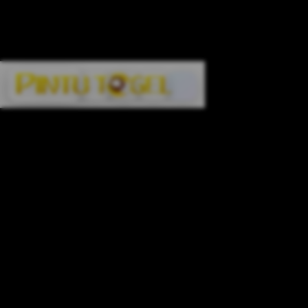
Cari
Troli
Login
Navigation
PINTUTOGEL ✈️ Situs
Toto Macau 4D
Terpercaya Dengan
Hasil Keluaran
Terbaru